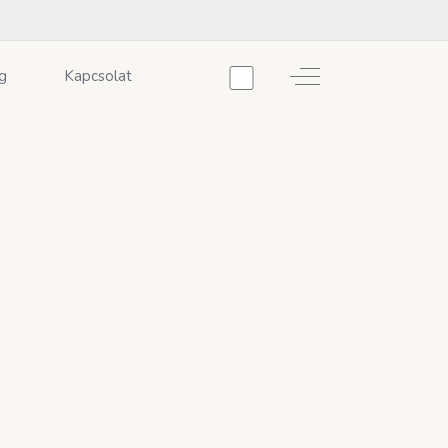
Off-Canvas Toggle
g
Kapcsolat