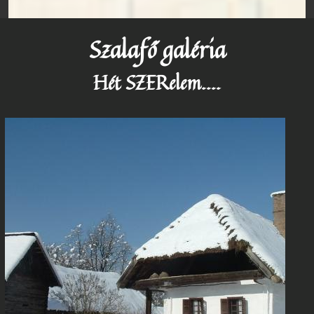
Szalafő galéria
Hét SZERelem....